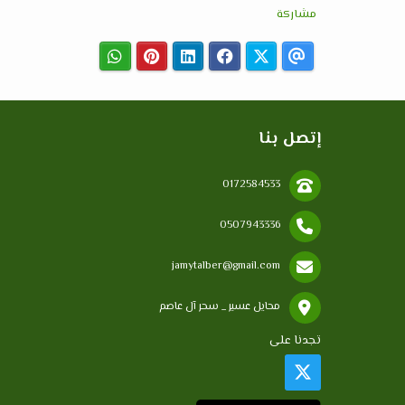
مشاركة
إتصل بنا
0172584533
0507943336
jamytalber@gmail.com
محايل عسير _ سحر آل عاصم
تجدنا على