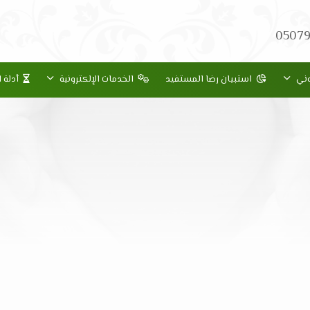
05079
وني
استبيان رضا المستفيد
الخدمات الإلكترونية
أدلة 